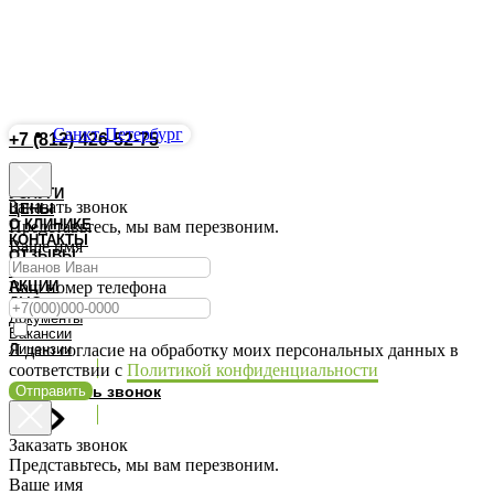
Санкт-Петербург
+7 (812) 426-52-75
Запись Онлайн
УСЛУГИ
Заказать звонок
ЦЕНЫ
О КЛИНИКЕ
Представьтесь, мы вам перезвоним.
КОНТАКТЫ
Ваше имя
ОТЗЫВЫ
ВРАЧИ
АКЦИИ
Ваш номер телефона
ДМС
Документы
Вакансии
Лицензии
Я даю согласие на обработку моих персональных данных в
соответствии с
Политикой конфиденциальности
Отправить
Заказать звонок
Заказать звонок
Представьтесь, мы вам перезвоним.
Ваше имя