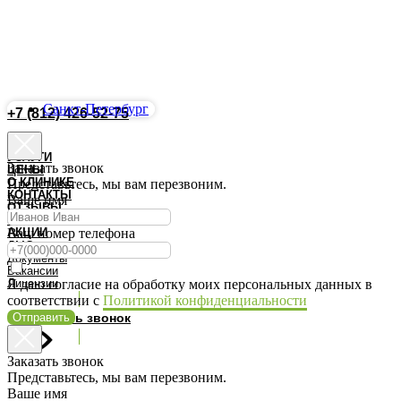
Санкт-Петербург
+7 (812) 426-52-75
Запись Онлайн
УСЛУГИ
Заказать звонок
ЦЕНЫ
О КЛИНИКЕ
Представьтесь, мы вам перезвоним.
КОНТАКТЫ
Ваше имя
ОТЗЫВЫ
ВРАЧИ
АКЦИИ
Ваш номер телефона
ДМС
Документы
Вакансии
Лицензии
Я даю согласие на обработку моих персональных данных в
соответствии с
Политикой конфиденциальности
Отправить
Заказать звонок
Заказать звонок
Представьтесь, мы вам перезвоним.
Ваше имя