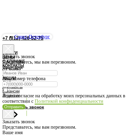
Санкт-Петербург
+7 (812) 426-52-75
Запись Онлайн
УСЛУГИ
Заказать звонок
ЦЕНЫ
О КЛИНИКЕ
Представьтесь, мы вам перезвоним.
КОНТАКТЫ
Ваше имя
ОТЗЫВЫ
ВРАЧИ
АКЦИИ
Ваш номер телефона
ДМС
Документы
Вакансии
Лицензии
Я даю согласие на обработку моих персональных данных в
соответствии с
Политикой конфиденциальности
Отправить
Заказать звонок
Заказать звонок
Представьтесь, мы вам перезвоним.
Ваше имя