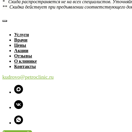
* Скида распространяется не на всех специалистов. Уточняй
** Скидка действует при предъявлении соответствующего док
Услуги
Врачи
Цены
Акции
Отзывы
О клинике
Контакты
kudrovo@petroclinic.ru