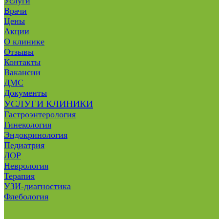
Услуги
Врачи
Цены
Акции
О клинике
Отзывы
Контакты
Вакансии
ДМС
Документы
УСЛУГИ КЛИНИКИ
Гастроэнтерология
Гинекология
Эндокринология
Педиатрия
ЛОР
Неврология
Терапия
УЗИ-диагностика
Флебология