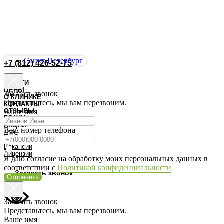
Санкт-Петербург
+7 (812) 426-52-75
Запись Онлайн
УСЛУГИ
ЦЕНЫ
Заказать звонок
О КЛИНИКЕ
Представьтесь, мы вам перезвоним.
КОНТАКТЫ
ОТЗЫВЫ
Ваше имя
ВРАЧИ
АКЦИИ
Ваш номер телефона
ДМС
Документы
Вакансии
Лицензии
Я даю согласие на обработку моих персональных данных в
соответствии с
Политикой конфиденциальности
Заказать звонок
Отправить
Заказать звонок
Представьтесь, мы вам перезвоним.
Ваше имя