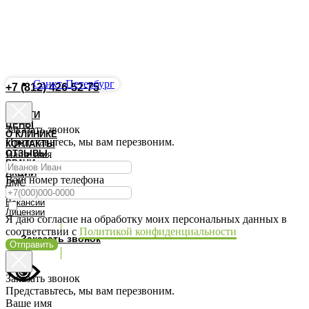
Санкт-Петербург
+7 (812) 426-52-75
Запись Онлайн
УСЛУГИ
ЦЕНЫ
Заказать звонок
О КЛИНИКЕ
Представьтесь, мы вам перезвоним.
КОНТАКТЫ
ОТЗЫВЫ
Ваше имя
ВРАЧИ
АКЦИИ
Ваш номер телефона
ДМС
Документы
Вакансии
Лицензии
Я даю согласие на обработку моих персональных данных в
соответствии с
Политикой конфиденциальности
Заказать звонок
Отправить
Заказать звонок
Представьтесь, мы вам перезвоним.
Ваше имя