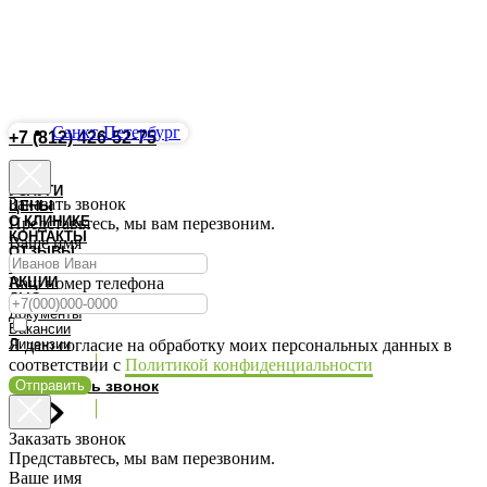
Санкт-Петербург
+7 (812) 426-52-75
Запись Онлайн
УСЛУГИ
Заказать звонок
ЦЕНЫ
О КЛИНИКЕ
Представьтесь, мы вам перезвоним.
КОНТАКТЫ
Ваше имя
ОТЗЫВЫ
ВРАЧИ
АКЦИИ
Ваш номер телефона
ДМС
Документы
Вакансии
Лицензии
Я даю согласие на обработку моих персональных данных в
соответствии с
Политикой конфиденциальности
Отправить
Заказать звонок
Заказать звонок
Представьтесь, мы вам перезвоним.
Ваше имя