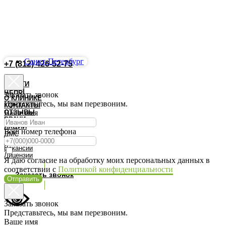
Санкт-Петербург
+7 (812) 426-52-75
Запись Онлайн
УСЛУГИ
ЦЕНЫ
Заказать звонок
О КЛИНИКЕ
Представьтесь, мы вам перезвоним.
КОНТАКТЫ
ОТЗЫВЫ
Ваше имя
ВРАЧИ
АКЦИИ
Ваш номер телефона
ДМС
Документы
Вакансии
Лицензии
Я даю согласие на обработку моих персональных данных в
соответствии с
Политикой конфиденциальности
Заказать звонок
Отправить
Заказать звонок
Представьтесь, мы вам перезвоним.
Ваше имя