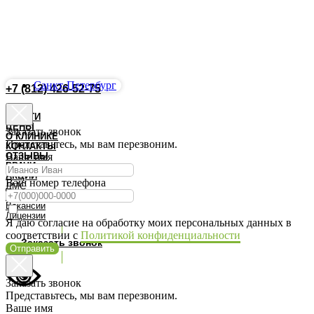
Санкт-Петербург
+7 (812) 426-52-75
Запись Онлайн
УСЛУГИ
ЦЕНЫ
Заказать звонок
О КЛИНИКЕ
Представьтесь, мы вам перезвоним.
КОНТАКТЫ
ОТЗЫВЫ
Ваше имя
ВРАЧИ
АКЦИИ
Ваш номер телефона
ДМС
Документы
Вакансии
Лицензии
Я даю согласие на обработку моих персональных данных в
соответствии с
Политикой конфиденциальности
Заказать звонок
Отправить
Заказать звонок
Представьтесь, мы вам перезвоним.
Ваше имя