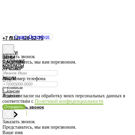
Санкт-Петербург
+7 (812) 426-52-75
Запись Онлайн
УСЛУГИ
Заказать звонок
ЦЕНЫ
О КЛИНИКЕ
Представьтесь, мы вам перезвоним.
КОНТАКТЫ
Ваше имя
ОТЗЫВЫ
ВРАЧИ
АКЦИИ
Ваш номер телефона
ДМС
Документы
Вакансии
Лицензии
Я даю согласие на обработку моих персональных данных в
соответствии с
Политикой конфиденциальности
Отправить
Заказать звонок
Заказать звонок
Представьтесь, мы вам перезвоним.
Ваше имя