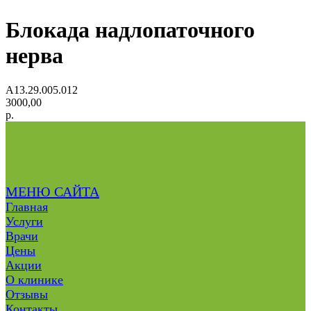
Блокада надлопаточного
нерва
A13.29.005.012
3000,00
р.
МЕНЮ САЙТА
Главная
Услуги
Врачи
Цены
Акции
О клинике
Отзывы
Контакты