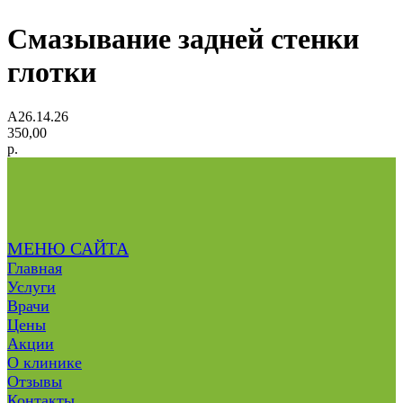
Смазывание задней стенки
глотки
A26.14.26
350,00
р.
МЕНЮ САЙТА
Главная
Услуги
Врачи
Цены
Акции
О клинике
Отзывы
Контакты