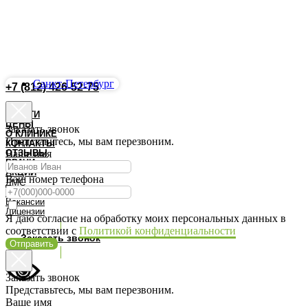
Санкт-Петербург
+7 (812) 426-52-75
Запись Онлайн
УСЛУГИ
ЦЕНЫ
Заказать звонок
О КЛИНИКЕ
Представьтесь, мы вам перезвоним.
КОНТАКТЫ
ОТЗЫВЫ
Ваше имя
ВРАЧИ
АКЦИИ
Ваш номер телефона
ДМС
Документы
Вакансии
Лицензии
Я даю согласие на обработку моих персональных данных в
соответствии с
Политикой конфиденциальности
Заказать звонок
Отправить
Заказать звонок
Представьтесь, мы вам перезвоним.
Ваше имя