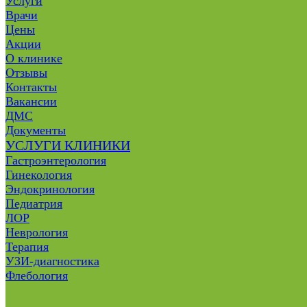
Услуги
Врачи
Цены
Акции
О клинике
Отзывы
Контакты
Вакансии
ДМС
Документы
УСЛУГИ КЛИНИКИ
Гастроэнтерология
Гинекология
Эндокринология
Педиатрия
ЛОР
Неврология
Терапия
УЗИ-диагностика
Флебология