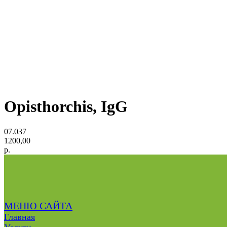
Opisthorchis, IgG
07.037
1200,00
р.
МЕНЮ САЙТА
Главная