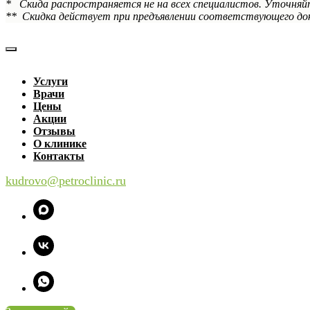
* Скида распространяется не на всех специалистов. Уточняй
** Скидка действует при предъявлении соответствующего док
Услуги
Врачи
Цены
Акции
Отзывы
О клинике
Контакты
kudrovo@petroclinic.ru