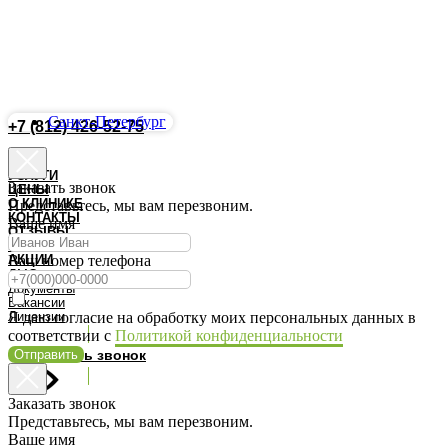
Санкт-Петербург
+7 (812) 426-52-75
Запись Онлайн
УСЛУГИ
Заказать звонок
ЦЕНЫ
О КЛИНИКЕ
Представьтесь, мы вам перезвоним.
КОНТАКТЫ
Ваше имя
ОТЗЫВЫ
ВРАЧИ
АКЦИИ
Ваш номер телефона
ДМС
Документы
Вакансии
Лицензии
Я даю согласие на обработку моих персональных данных в
соответствии с
Политикой конфиденциальности
Отправить
Заказать звонок
Заказать звонок
Представьтесь, мы вам перезвоним.
Ваше имя