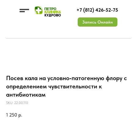
+7 (812) 426-52-75
Запись Онлайн
УСЛУГИ
ЦЕНЫ
О КЛИНИКЕ
Посев кала на условно‑патогенную флору с
ДМС
ВРАЧИ
КОНТАКТЫ
АКЦИИ
Документы
ОТЗЫВЫ
Лицензии
Вакансии
определением чувствительности к
антибиотикам
SKU:
22.00.110
1 250
р.