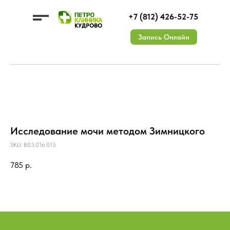
+7 (812) 426-52-75
Запись Онлайн
УСЛУГИ
ЦЕНЫ
О КЛИНИКЕ
Исследование мочи методом Зимницкого
ДМС
ВРАЧИ
КОНТАКТЫ
АКЦИИ
Документы
ОТЗЫВЫ
Лицензии
Вакансии
SKU:
B03.016.015
785
р.