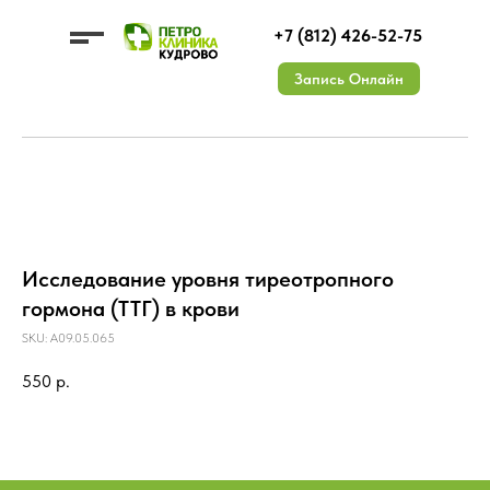
+7 (812) 426-52-75
Запись Онлайн
УСЛУГИ
ЦЕНЫ
О КЛИНИКЕ
Исследование уровня тиреотропного
ДМС
ВРАЧИ
КОНТАКТЫ
АКЦИИ
Документы
ОТЗЫВЫ
Лицензии
Вакансии
гормона (ТТГ) в крови
SKU:
A09.05.065
550
р.