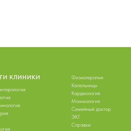
ГИ КЛИНИКИ
Физиотерапия
Капельницы
энтерология
Кардиология
логия
Маммология
инология
Семейный доктор
рия
ЭКГ
Справки
огия