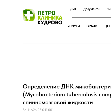
ДМС
Документы
Ли
УСЛУГИ
ВРАЧИ
ЦЕ
Определение ДНК микобактерии
(Mycobacterium tuberculosis comp
спинномозговой жидкости
SKU:
A26.23.041.001