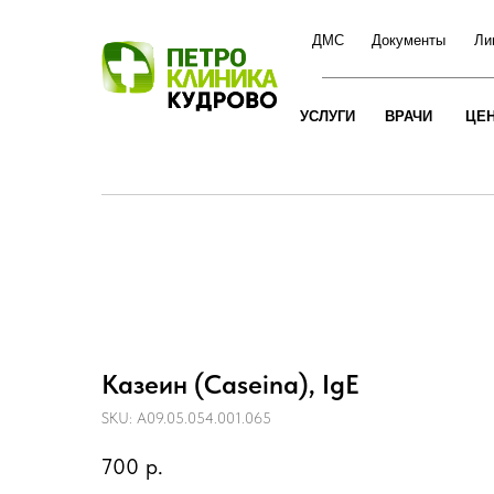
ДМС
Документы
Ли
УСЛУГИ
ВРАЧИ
ЦЕ
Казеин (Caseina), IgE
SKU:
A09.05.054.001.065
700
р.