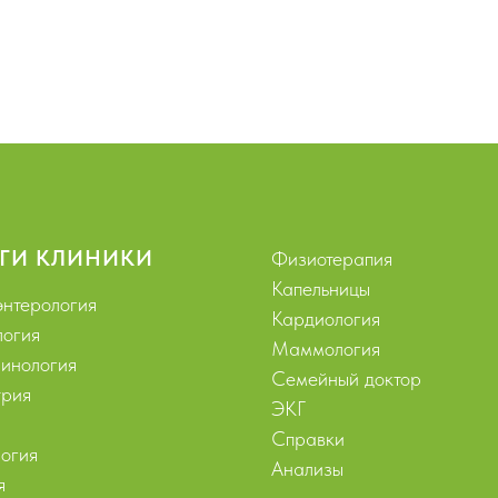
ГИ КЛИНИКИ
Физиотерапия
Капельницы
энтерология
Кардиология
логия
Маммология
инология
Семейный доктор
рия
ЭКГ
Справки
огия
Анализы
я