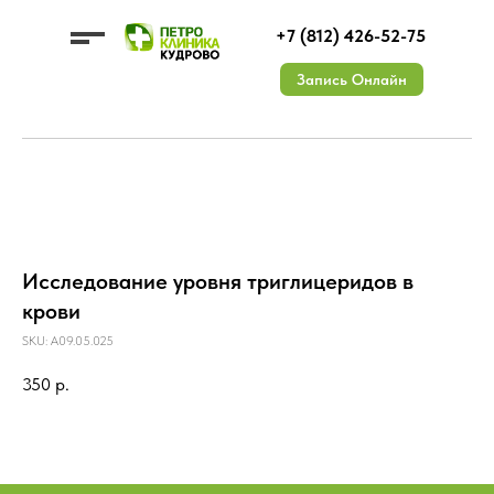
+7 (812) 426-52-75
Запись Онлайн
УСЛУГИ
ЦЕНЫ
О КЛИНИКЕ
Исследование уровня триглицеридов в
ДМС
ВРАЧИ
КОНТАКТЫ
АКЦИИ
Документы
ОТЗЫВЫ
Лицензии
Вакансии
крови
SKU:
A09.05.025
350
р.