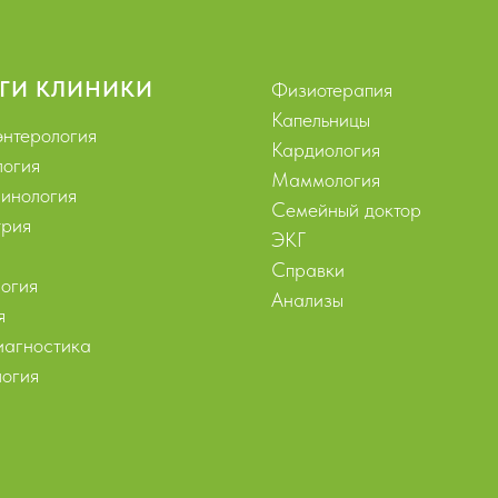
ГИ КЛИНИКИ
Физиотерапия
Капельницы
энтерология
Кардиология
логия
Маммология
инология
Семейный доктор
рия
ЭКГ
Справки
огия
Анализы
я
агностика
огия