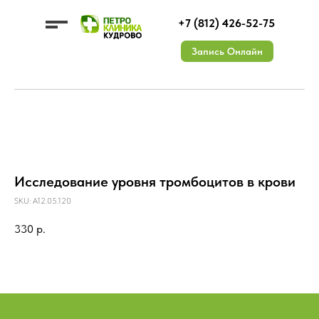
+7 (812) 426-52-75
Запись Онлайн
УСЛУГИ
ЦЕНЫ
О КЛИНИКЕ
Исследование уровня тромбоцитов в крови
ДМС
ВРАЧИ
КОНТАКТЫ
АКЦИИ
Документы
ОТЗЫВЫ
Лицензии
Вакансии
SKU:
A12.05.120
330
р.