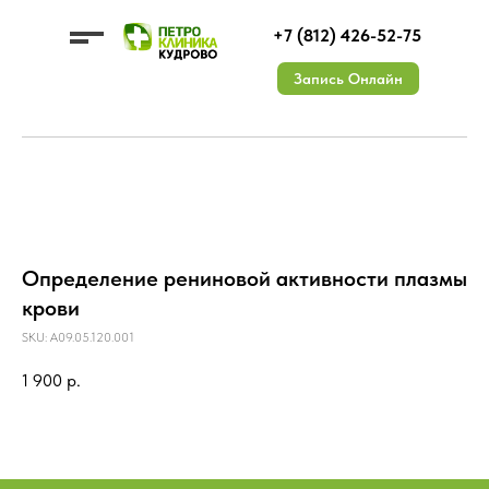
+7 (812) 426-52-75
Запись Онлайн
УСЛУГИ
ЦЕНЫ
О КЛИНИКЕ
Определение рениновой активности плазмы
ДМС
ВРАЧИ
КОНТАКТЫ
АКЦИИ
Документы
ОТЗЫВЫ
Лицензии
Вакансии
крови
SKU:
A09.05.120.001
1 900
р.