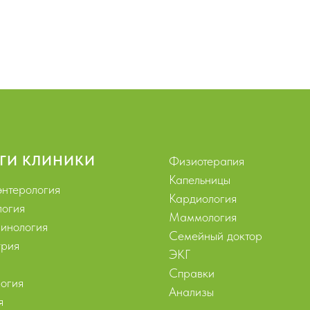
ГИ КЛИНИКИ
Физиотерапия
Капельницы
энтерология
Кардиология
логия
Маммология
инология
Семейный доктор
рия
ЭКГ
Справки
огия
Анализы
я