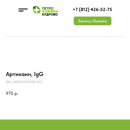
+7 (812) 426-52-75
Запись Онлайн
УСЛУГИ
ЦЕНЫ
О КЛИНИКЕ
Артикаин, IgG
ДМС
ВРАЧИ
КОНТАКТЫ
АКЦИИ
Документы
ОТЗЫВЫ
Лицензии
Вакансии
SKU:
A09.05.054.001.012
970
р.