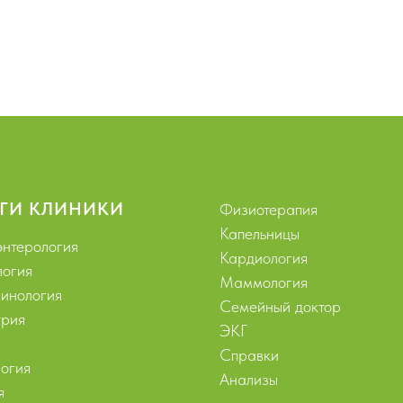
ГИ КЛИНИКИ
Физиотерапия
Капельницы
энтерология
Кардиология
логия
Маммология
инология
Семейный доктор
рия
ЭКГ
Справки
огия
Анализы
я